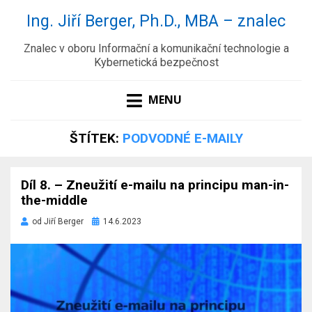
Ing. Jiří Berger, Ph.D., MBA – znalec
Znalec v oboru Informační a komunikační technologie a
Kybernetická bezpečnost
MENU
ŠTÍTEK:
PODVODNÉ E-MAILY
Díl 8. – Zneužití e-mailu na principu man-in-
the-middle
Zveřejněno
od
Jiří Berger
14.6.2023
dne