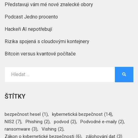
Představuji vám mé nové znalecké obory
Podcast Jedno procento
Hackeři AI nepotřebují
Rizika spojená s cloudovými kontejnery
Bitcoin versus kvantové počítače
Vyhledat:
HLEDA
ŠTÍTKY
bezpečnost hesel
(1)
kybernetická bezpečnost
(14)
NIS2
(7)
Phishing
(2)
podvod
(2)
Podvodné e-maily
(2)
ransomware
(3)
Vishing
(2)
Zákon o kybernetické bezpečnosti
(6)
zálohování dat
(3)