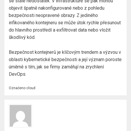
se stále nedostatek. V infrastruktuře se pak mohou
objevit špatně nakonfigurované nebo z pohledu
bezpečnosti neopravené obrazy. Z jediného
infikovaného kontejneru se může útok rychle přesunout
do hlavního prostředí a exfiltrovat data nebo vložit
škodlivý kód.
Bezpečnost kontejnerů je klíčovým trendem a výzvou v
oblasti kybernetické bezpečnosti a její význam poroste
úměrně s tím, jak se firmy zaměřují na zrychlení
DevOps.
Označeno
cloud