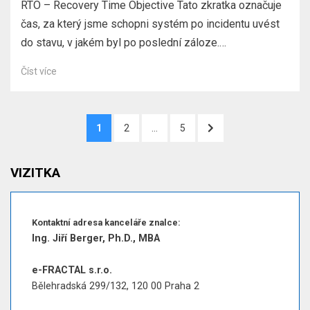
RTO – Recovery Time Objective Tato zkratka označuje
čas, za který jsme schopni systém po incidentu uvést
do stavu, v jakém byl po poslední záloze.…
Číst více
Stránkování
STRÁNKA
STRÁNKA
STRÁNKA
DALŠÍ
1
2
…
5
příspěvků
STRÁNKA
VIZITKA
Kontaktní adresa kanceláře znalce:
Ing. Jiří Berger, Ph.D., MBA
e-FRACTAL s.r.o.
Bělehradská 299/132, 120 00 Praha 2