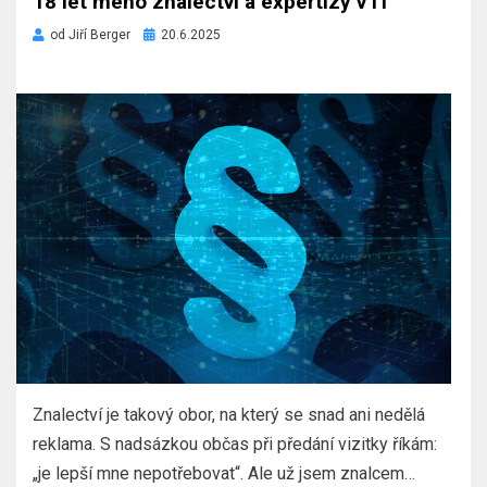
18 let mého znalectví a expertizy v IT
Zveřejněno
od
Jiří Berger
20.6.2025
dne
Znalectví je takový obor, na který se snad ani nedělá
reklama. S nadsázkou občas při předání vizitky říkám:
„je lepší mne nepotřebovat“. Ale už jsem znalcem…