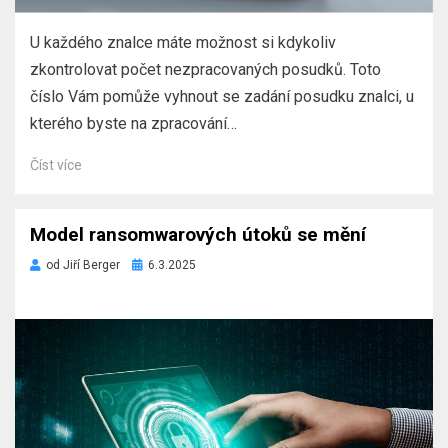
U každého znalce máte možnost si kdykoliv
zkontrolovat počet nezpracovaných posudků. Toto
číslo Vám pomůže vyhnout se zadání posudku znalci, u
kterého byste na zpracování…
Číst více
Model ransomwarových útoků se mění
Zveřejněno
od
Jiří Berger
6.3.2025
dne