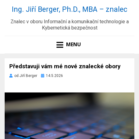
Ing. Jiří Berger, Ph.D., MBA – znalec
Znalec v oboru Informační a komunikační technologie a
Kybernetická bezpečnost
MENU
Představuji vám mé nové znalecké obory
Zveřejněno
od
Jiří Berger
14.5.2026
dne