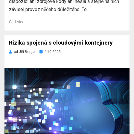
dispozici ani zdrojové kódy ani hesla a stejně na nich
závisel provoz něčeho důležitého. To…
Číst více
Rizika spojená s cloudovými kontejnery
Zveřejněno
od
Jiří Berger
4.10.2025
dne