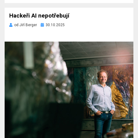
Hackeři AI nepotřebují
Zveřejněno
od
Jiří Berger
30.10.2025
dne