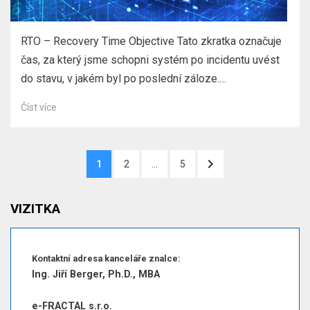
RTO – Recovery Time Objective Tato zkratka označuje
čas, za který jsme schopni systém po incidentu uvést
do stavu, v jakém byl po poslední záloze.…
Číst více
Stránkování
STRÁNKA
STRÁNKA
STRÁNKA
DALŠÍ
1
2
…
5
příspěvků
STRÁNKA
VIZITKA
Kontaktní adresa kanceláře znalce:
Ing. Jiří Berger, Ph.D., MBA
e-FRACTAL s.r.o.