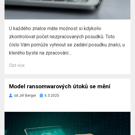
U každého znalce máte možnost si kdykoliv
zkontrolovat počet nezpracovaných posudků. Toto
číslo Vám pomůže vyhnout se zadání posudku znalci, u
kterého byste na zpracování…
Číst více
Model ransomwarových útoků se mění
Zveřejněno
od
Jiří Berger
6.3.2025
dne