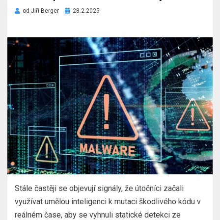
Zveřejněno
od
Jiří Berger
28.2.2025
dne
Stále častěji se objevují signály, že útočníci začali
využívat umělou inteligenci k mutaci škodlivého kódu v
reálném čase, aby se vyhnuli statické detekci ze