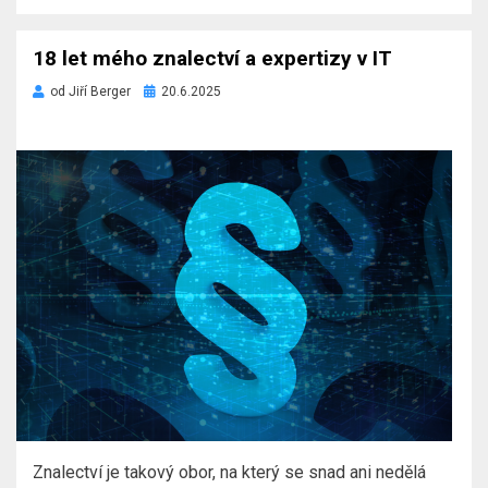
18 let mého znalectví a expertizy v IT
Zveřejněno
od
Jiří Berger
20.6.2025
dne
Znalectví je takový obor, na který se snad ani nedělá