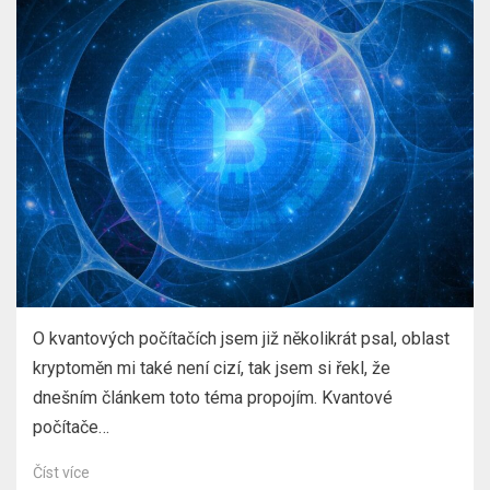
O kvantových počítačích jsem již několikrát psal, oblast
kryptoměn mi také není cizí, tak jsem si řekl, že
dnešním článkem toto téma propojím. Kvantové
počítače…
Číst více