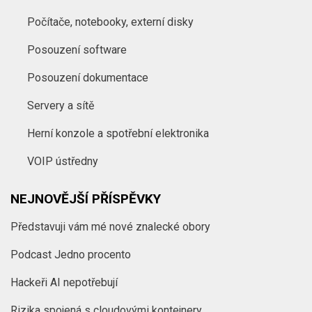
Počítače, notebooky, externí disky
Posouzení software
Posouzení dokumentace
Servery a sítě
Herní konzole a spotřební elektronika
VOIP ústředny
NEJNOVĚJŠÍ PŘÍSPĚVKY
Představuji vám mé nové znalecké obory
Podcast Jedno procento
Hackeři AI nepotřebují
Rizika spojená s cloudovými kontejnery