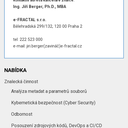
Kontaktní adresa kanceláře znalce:
Ing. Jiří Berger, Ph.D., MBA
e-FRACTAL s.r.o.
Bělehradská 299/132, 120 00 Praha 2
tel: 222 523 000
e-mail: jiri.berger(zavináč)e-fractal.cz
NABÍDKA
Znalecká činnost
Analýza metadat a parametrů souborů
Kybernetická bezpečnost (Cyber Security)
Odbornost
Posouzení zdrojových kódů, DevOps a CI/CD