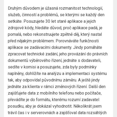
Druhým důvodem je úžasná rozmanitost technologií,
služeb, činností a problémů, se kterými se každý den
setkáte. Posuzujete 30 let staré aplikace a jejich
zdrojové kódy, hledáte důvod, proč aplikace padá, je
pomalá, nebo rekonstruujete zpětně děj, který nastal
před nějakým problémem. Porovnáváte funkčnosti
aplikace se zadávacími dokumenty. Jindy pomáháte
zpracovat technické zadání, jeho provázání do právních
dokumentů výběrového řízení, jednáte s dodavateli,
sedíte v komisi a posuzujete, zda byly podmínky
naplněny, dohlížíte na analýzu a implementaci systému
tak, aby odpovídal původnímu záměru. A ještě jindy
jednáte za klienta v rámci změnových řízení. Další den
zajišťujete data z mobilního telefonu nebo počítače,
převádíte je do formátu, kterému rozumí zadavatel
posudku, aby je dokázal vyhodnotit. Několikrát jsem
trávil čas i v serverovnách a zajišťoval data rozsáhlých