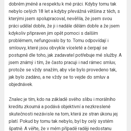
dobrém jméně a respektu k mé práci. Kdyby tomu tak
nebylo celých 18 let a kdyby převážná většina z těch, s
kterými jsem spolupracoval, nevěřila, že jsem svou
práci udělal dobře, že ji i nadále dělám dobře a že jsem
kdykoliv připraven jim opět pomoci s dalším
problémem, nefungovalo by to. Tomu odpovídají i
smlouvy, které jsou obvykle víceleté a čerpají se
postupně dle toho, jak zadavatel potřebuje mé služby. A
jsem známý i tím, že často pracuji i nad rámec smluv,
protože se vždy snažím, aby vše bylo provedeno tak,
jak bylo zadáno, a ne vždy se to vejde do smluv a
objednávek.
Znalec je tím, kdo na základě svého slibu i morálního
kreditu zkoumá a podává objektivní a nezkreslené
skutečnosti nezávisle na tom, která ze stran úkonu jej
platí. Pokud by tomu tak nebylo, byl by celý systém
špatně. A věřte, že v mém případě raději nedostanu