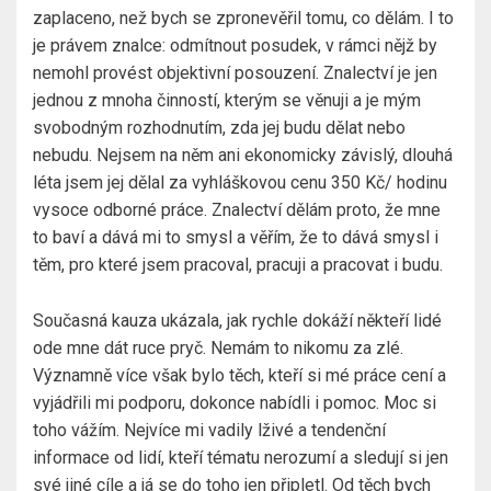
zaplaceno, než bych se zpronevěřil tomu, co dělám. I to
je právem znalce: odmítnout posudek, v rámci nějž by
nemohl provést objektivní posouzení. Znalectví je jen
jednou z mnoha činností, kterým se věnuji a je mým
svobodným rozhodnutím, zda jej budu dělat nebo
nebudu. Nejsem na něm ani ekonomicky závislý, dlouhá
léta jsem jej dělal za vyhláškovou cenu 350 Kč/ hodinu
vysoce odborné práce. Znalectví dělám proto, že mne
to baví a dává mi to smysl a věřím, že to dává smysl i
těm, pro které jsem pracoval, pracuji a pracovat i budu.
Současná kauza ukázala, jak rychle dokáží někteří lidé
ode mne dát ruce pryč. Nemám to nikomu za zlé.
Významně více však bylo těch, kteří si mé práce cení a
vyjádřili mi podporu, dokonce nabídli i pomoc. Moc si
toho vážím. Nejvíce mi vadily lživé a tendenční
informace od lidí, kteří tématu nerozumí a sledují si jen
své jiné cíle a já se do toho jen připletl. Od těch bych