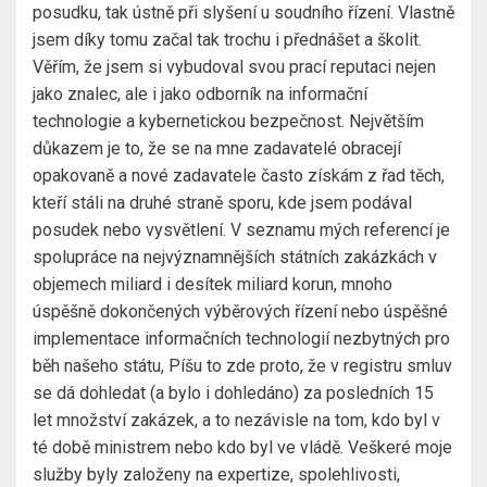
posudku, tak ústně při slyšení u soudního řízení. Vlastně
jsem díky tomu začal tak trochu i přednášet a školit.
Věřím, že jsem si vybudoval svou prací reputaci nejen
jako znalec, ale i jako odborník na informační
technologie a kybernetickou bezpečnost. Největším
důkazem je to, že se na mne zadavatelé obracejí
opakovaně a nové zadavatele často získám z řad těch,
kteří stáli na druhé straně sporu, kde jsem podával
posudek nebo vysvětlení. V seznamu mých referencí je
spolupráce na nejvýznamnějších státních zakázkách v
objemech miliard i desítek miliard korun, mnoho
úspěšně dokončených výběrových řízení nebo úspěšné
implementace informačních technologií nezbytných pro
běh našeho státu, Píšu to zde proto, že v registru smluv
se dá dohledat (a bylo i dohledáno) za posledních 15
let množství zakázek, a to nezávisle na tom, kdo byl v
té době ministrem nebo kdo byl ve vládě. Veškeré moje
služby byly založeny na expertize, spolehlivosti,