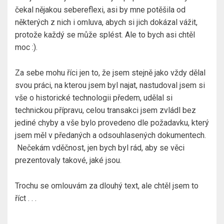
čekal nějakou sebereflexi, asi by mne potěšila od
některých z nich i omluva, abych si jich dokázal vážit,
protože každý se může splést. Ale to bych asi chtěl
moc :).
Za sebe mohu říci jen to, že jsem stejně jako vždy dělal
svou práci, na kterou jsem byl najat, nastudoval jsem si
vše o historické technologii předem, udělal si
technickou přípravu, celou transakci jsem zvládl bez
jediné chyby a vše bylo provedeno dle požadavku, který
jsem měl v předaných a odsouhlasených dokumentech.
Nečekám vděčnost, jen bych byl rád, aby se věci
prezentovaly takové, jaké jsou.
Trochu se omlouvám za dlouhý text, ale chtěl jsem to
říct . . .