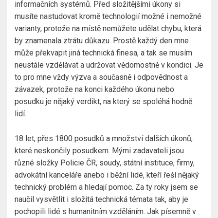
informačních systémů. Před složitějšími úkony si
musíte nastudovat kromě technologií možné i nemožné
varianty, protože na místě nemůžete udělat chybu, která
by znamenala ztrátu důkazu. Prostě každý den mne
může překvapit jiná technická finesa, a tak se musím
neustále vzdělávat a udržovat vědomostně v kondici. Je
to pro mne vždy výzva a současně i odpovědnost a
závazek, protože na konci každého úkonu nebo
posudku je nějaký verdikt, na který se spoléhá hodně
lidí.
18 let, přes 1800 posudků a množství dalších úkonů,
které neskončily posudkem. Mými zadavateli jsou
různé složky Policie ČR, soudy, státní instituce, firmy,
advokátní kanceláře anebo i běžní lidé, kteří řeší nějaký
technický problém a hledají pomoc. Za ty roky jsem se
naučil vysvětlit i složitá technická témata tak, aby je
pochopili lidé s humanitním vzděláním. Jak písemně v