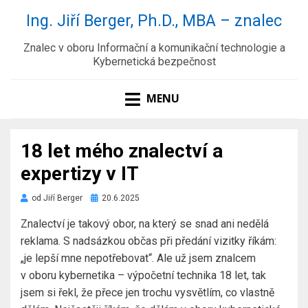
Ing. Jiří Berger, Ph.D., MBA – znalec
Znalec v oboru Informační a komunikační technologie a
Kybernetická bezpečnost
MENU
18 let mého znalectví a
expertizy v IT
Zveřejněno
od
Jiří Berger
20.6.2025
dne
Znalectví je takový obor, na který se snad ani nedělá
reklama. S nadsázkou občas při předání vizitky říkám:
„je lepší mne nepotřebovat“. Ale už jsem znalcem
v oboru kybernetika – výpočetní technika 18 let, tak
jsem si řekl, že přece jen trochu vysvětlím, co vlastně