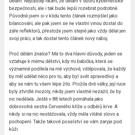
dělám. Nejčastěji říkám, že dělám v oboru kybernetické
bezpečnosti, ale i tak bude lepší rozebrat podrobně.
Původně jsem si v klidu tento článek rozmýšlel jako
bilancování, ale pak jsem se ne vlastní vinou dostal do
záře reflektorů, přestože jsem stejně jako vždy dělal jen
svoji práci, a tak dostal tento článek nový náboj.
Proč dělám znalce? Má to dva hlavní důvody, jeden se
vztahuje k mému dětství, kdy mi babička, která se
významně podílela na mé výchově, vštěpovala, že každý
by měl udělat něco pro to, aby byl svět spravedlivý a
aby se nám tu všem lépe žilo. Prožila dvě války, její ruce
byly ztvrdlé mozoly, nikdy jsem vlastně nezažil, že by
nic nedělala. Ještě v 88 letech pomáhala jako
dobrovolná sestra Červeného kříže u odběrů krve. A
nikdy si na nic nestěžovala, vždy měla vlídné slovo a
pochopení. Takže takové poselství se vám zaryje pod
kůži.