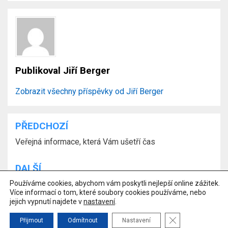
Publikoval
Jiří Berger
Zobrazit všechny příspěvky od Jiří Berger
PŘEDCHOZÍ
Navigace
Veřejná informace, která Vám ušetří čas
pro
příspěvek
DALŠÍ
Používáme cookies, abychom vám poskytli nejlepší online zážitek.
Bitcoin versus kvantové počítače
Více informací o tom, které soubory cookies používáme, nebo
jejich vypnutí najdete v
nastavení
.
ZAVŘÍT COOKIE 
© Copyright 2026 –
Ing. Jiří Berger, Ph.D., MBA – znalec
Přijmout
Odmítnout
Nastavení