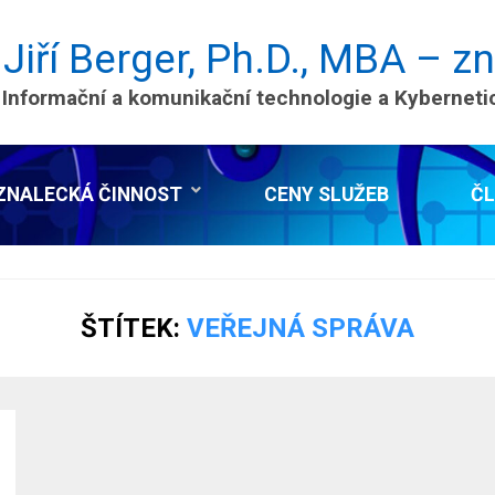
 Jiří Berger, Ph.D., MBA – z
 Informační a komunikační technologie a Kybernet
ZNALECKÁ ČINNOST
CENY SLUŽEB
Č
ŠTÍTEK:
VEŘEJNÁ SPRÁVA