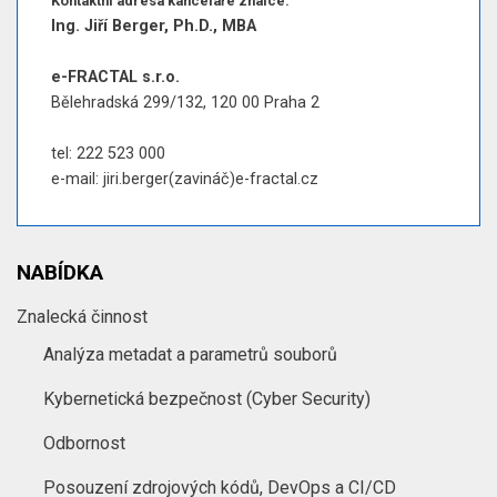
Kontaktní adresa kanceláře znalce:
Ing. Jiří Berger, Ph.D., MBA
e-FRACTAL s.r.o.
Bělehradská 299/132, 120 00 Praha 2
tel: 222 523 000
e-mail: jiri.berger(zavináč)e-fractal.cz
NABÍDKA
Znalecká činnost
Analýza metadat a parametrů souborů
Kybernetická bezpečnost (Cyber Security)
Odbornost
Posouzení zdrojových kódů, DevOps a CI/CD