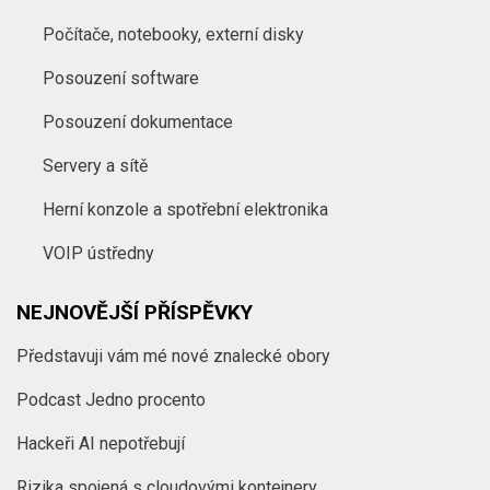
Počítače, notebooky, externí disky
Posouzení software
Posouzení dokumentace
Servery a sítě
Herní konzole a spotřební elektronika
VOIP ústředny
NEJNOVĚJŠÍ PŘÍSPĚVKY
Představuji vám mé nové znalecké obory
Podcast Jedno procento
Hackeři AI nepotřebují
Rizika spojená s cloudovými kontejnery