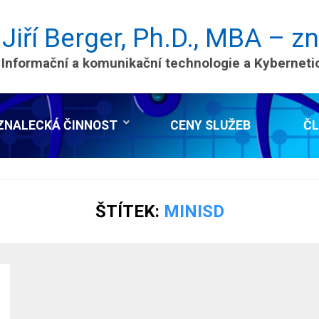
 Jiří Berger, Ph.D., MBA – z
 Informační a komunikační technologie a Kybernet
ZNALECKÁ ČINNOST
CENY SLUŽEB
Č
ŠTÍTEK:
MINISD