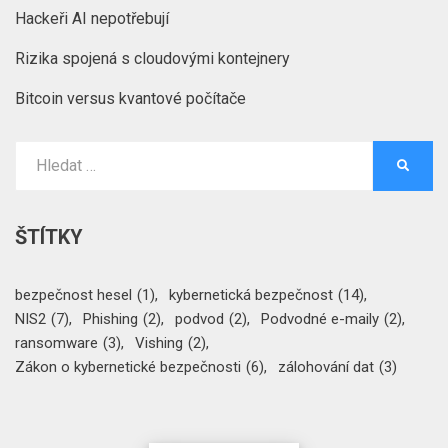
Hackeři AI nepotřebují
Rizika spojená s cloudovými kontejnery
Bitcoin versus kvantové počítače
Vyhledat:
HLEDA
ŠTÍTKY
bezpečnost hesel
(1)
kybernetická bezpečnost
(14)
NIS2
(7)
Phishing
(2)
podvod
(2)
Podvodné e-maily
(2)
ransomware
(3)
Vishing
(2)
Zákon o kybernetické bezpečnosti
(6)
zálohování dat
(3)