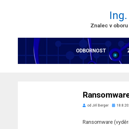
Ing.
Znalec v oboru
ODBORNOST
Ransomware
Zveřejněn
od
Jiří Berger
18.8.20
dne
Ransomware (vyděrač