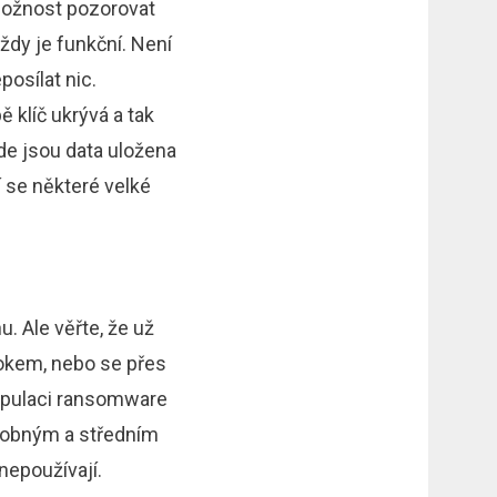
 možnost pozorovat
vždy je funkční. Není
posílat nic.
ě klíč ukrývá a tak
de jsou data uložena
 se některé velké
. Ale věřte, že už
tokem, nebo se přes
nipulaci ransomware
drobným a středním
nepoužívají.