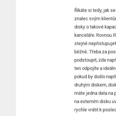
Říkáte si tedy, jak s
znalec svým klientů
disky o takové kapac
kanceláře. Rovnou ří
stejně nepřistupujete
běžně. Třeba za posl
podstoupit, zda např
ten odpojíte a ideál
pokud by došlo napří
druhým diskem, disk
máte jedna data na po
na externím disku uv
rychle vrátit k posl