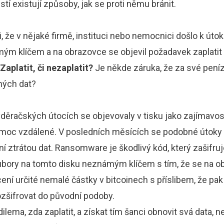
stí existují způsoby, jak se proti němu bránit.
i, že v nějaké firmě, instituci nebo nemocnici došlo k útok
ým klíčem a na obrazovce se objevil požadavek zaplatit
Zaplatit, či nezaplatit?
Je někde záruka, že za své peníz
ných dat?
děračských útocích se objevovaly v tisku jako zajímavost
to moc vzdálené. V posledních měsících se podobné útoky 
í ztrátou dat. Ransomware je škodlivý kód, který zašifruje
oubory na tomto disku neznámým klíčem s tím, že se na o
ní určité nemalé částky v bitcoinech s příslibem, že pak 
ozšifrovat do původní podoby.
lema, zda zaplatit, a získat tím šanci obnovit svá data, ne