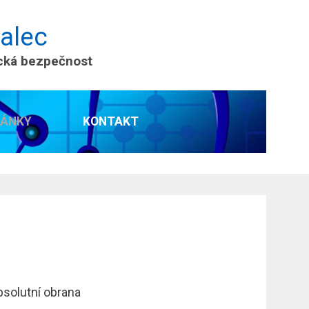
nalec
ická bezpečnost
LÁNKY
KONTAKT
bsolutní obrana