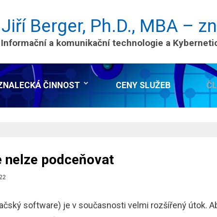
 Jiří Berger, Ph.D., MBA – z
 Informační a komunikační technologie a Kybernet
ZNALECKÁ ČINNOST
CENY SLUŽEB
Č
 nelze podceňovat
o
22
ský software) je v současnosti velmi rozšířený útok. A