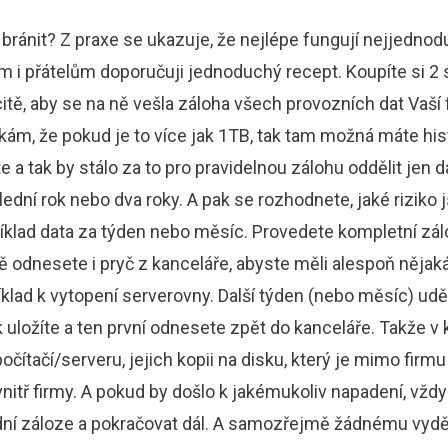
e bránit? Z praxe se ukazuje, že nejlépe fungují nejjednod
m i přátelům doporučuji jednoduchý recept. Koupíte si 2 
itě, aby se na ně vešla záloha všech provozních dat Vaší
kám, že pokud je to více jak 1TB, tak tam možná máte hist
 a tak by stálo za to pro pravidelnou zálohu oddělit jen d
ední rok nebo dva roky. A pak se rozhodnete, jaké riziko 
íklad data za týden nebo měsíc. Provedete kompletní zálo
ně odnesete i pryč z kanceláře, abyste měli alespoň nějaká
klad k vytopení serverovny. Další týden (nebo měsíc) uděl
 uložíte a ten první odnesete zpět do kanceláře. Takže 
čítačí/serveru, jejich kopii na disku, který je mimo firmu a 
nitř firmy. A pokud by došlo k jakémukoliv napadení, vžd
ední záloze a pokračovat dál. A samozřejmě žádnému vyděr