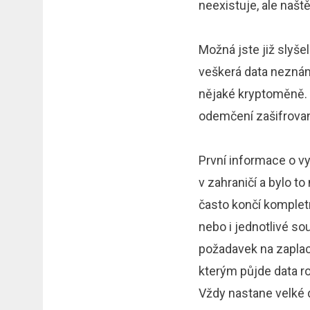
neexistuje, ale naště
Možná jste již slyšel
veškerá data neznám
nějaké kryptoměně.
odemčení zašifrova
První informace o vy
v zahraničí a bylo 
často končí kompletn
nebo i jednotlivé s
požadavek na zaplace
kterým půjde data r
Vždy nastane velké di