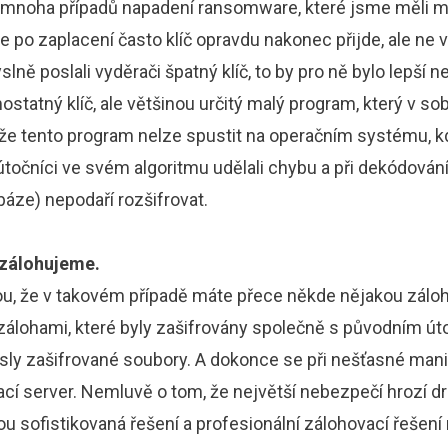
i. Z mnoha případů napadení ransomware, které jsme měli
že po zaplacení často klíč opravdu nakonec přijde, ale ne 
slně poslali vyděrači špatný klíč, to by pro ně bylo lepší ne
statný klíč, ale většinou určitý malý program, který v sob
 že tento program nelze spustit na operačním systému, k
točníci ve svém algoritmu udělali chybu a při dekódování
áze) nepodaří rozšifrovat.
 zálohujeme.
u, že v takovém případě máte přece někde nějakou zálohu
e zálohami, které byly zašifrovány společně s původním ú
sly zašifrované soubory. A dokonce se při nešťasné ma
vací server. Nemluvě o tom, že největší nebezpečí hrozí 
ou sofistikovaná řešení a profesionální zálohovací řešení 