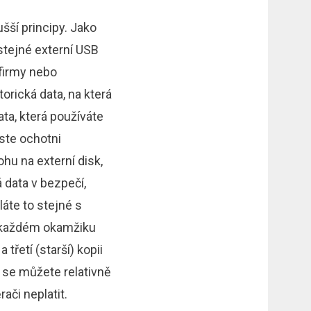
ušší principy. Jako
stejné externí USB
 firmy nebo
orická data, na která
ata, která používáte
jste ochotni
hu na externí disk,
 data v bezpečí,
áte to stejné s
v každém okamžiku
třetí (starší) kopii
y se můžete relativně
ači neplatit.