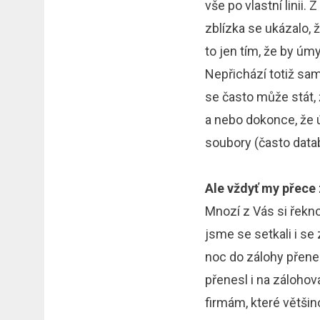
vše po vlastní lini
zblízka se ukázalo, 
to jen tím, že by úmy
Nepřichází totiž samo
se často může stát,
a nebo dokonce, že ú
soubory (často datab
Ale vždyť my přece
Mnozí z Vás si řekno
jsme se setkali i s
noc do zálohy přene
přenesl i na záloho
firmám, které většin