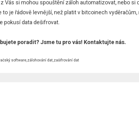
 z Vás si mohou spouštění záloh automatizovat, nebo si 
 to je řádově levnější, než platit v bitcoinech vyděračům, 
e pokusí data dešifrovat.
řebujete poradit? Jsme tu pro vás! Kontaktujte nás.
račský software
,
zálohování dat
,
zašifrování dat