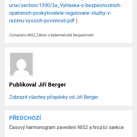
urse/section/1390/3a_Vyhlaska-o-bezpecnostnich-
opatrenich-poskytovatele-regulovane-sluzby-v-
rezimu-vyssich-povinnosti.pdf
)
Označeno
NIS2
,
Zákon o kybernetické bezpečnosti
Publikoval
Jiří Berger
Zobrazit všechny příspěvky od Jiří Berger
PŘEDCHOZÍ
Navigace
Časový harmonogram zavedení NIS2 a hrozící sankce
pro