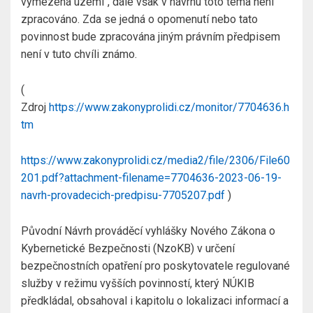
vymezená území“, dále však v návrhu toto téma není
zpracováno. Zda se jedná o opomenutí nebo tato
povinnost bude zpracována jiným právním předpisem
není v tuto chvíli známo.
(
Zdroj
https://www.zakonyprolidi.cz/monitor/7704636.h
tm
https://www.zakonyprolidi.cz/media2/file/2306/File60
201.pdf?attachment-filename=7704636-2023-06-19-
navrh-provadecich-predpisu-7705207.pdf
)
Původní Návrh prováděcí vyhlášky Nového Zákona o
Kybernetické Bezpečnosti (NzoKB) v určení
bezpečnostních opatření pro poskytovatele regulované
služby v režimu vyšších povinností, který NÚKIB
předkládal, obsahoval i kapitolu o lokalizaci informací a