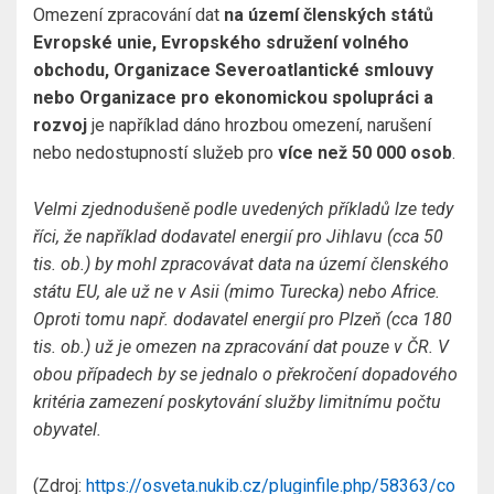
Omezení zpracování dat
na území členských států
Evropské unie, Evropského sdružení volného
obchodu, Organizace Severoatlantické smlouvy
nebo Organizace pro ekonomickou spolupráci a
rozvoj
je například dáno hrozbou omezení, narušení
nebo nedostupností služeb pro
více než 50 000 osob
.
Velmi zjednodušeně podle uvedených příkladů lze tedy
říci, že například dodavatel energií pro Jihlavu (cca 50
tis. ob.) by mohl zpracovávat data na území členského
státu EU, ale už ne v Asii (mimo Turecka) nebo Africe.
Oproti tomu např. dodavatel energií pro Plzeň (cca 180
tis. ob.) už je omezen na zpracování dat pouze v ČR. V
obou případech by se jednalo o překročení dopadového
kritéria zamezení poskytování služby limitnímu počtu
obyvatel.
(Zdroj:
https://osveta.nukib.cz/pluginfile.php/58363/co