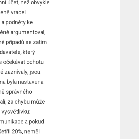
ní účet, než obvykle
peně vracel
 a podněty ke
něně argumentoval,
ně případů se zatím
davatele, který
ze očekávat ochotu
 zaznívaly, jsou:
dna byla nastavena
omě správného
dali, za chybu může
 vysvětlivku:
komunikace a pokud
šetřil 20%, neměl