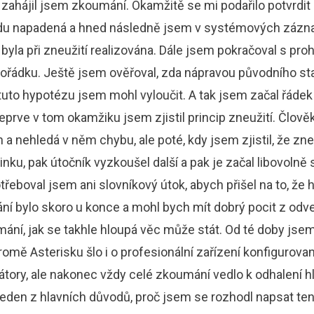
 zahájil jsem zkoumání. Okamžitě se mi podařilo potvrdit
vdu napadená a hned následně jsem v systémových zázn
á byla při zneužití realizována. Dále jsem pokračoval s pro
pořádku. Ještě jsem ověřoval, zda nápravou původního st
 tuto hypotézu jsem mohl vyloučit. A tak jsem začal řádek
teprve v tom okamžiku jsem zjistil princip zneužití. Člověk
n a nehledá v něm chybu, ale poté, kdy jsem zjistil, že zne
inku, pak útočník vyzkoušel další a pak je začal libovolně 
otřeboval jsem ani slovníkový útok, abych přišel na to, že 
ní bylo skoro u konce a mohl bych mít dobrý pocit z odve
lamání, jak se takhle hloupá věc může stát. Od té doby j
kromě Asterisku šlo i o profesionální zařízení konfiguro
tory, ale nakonec vždy celé zkoumání vedlo k odhalení h
i jeden z hlavních důvodů, proč jsem se rozhodl napsat ten