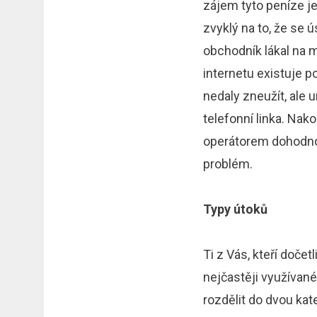
zájem tyto peníze je
zvyklý na to, že se 
obchodník lákal na 
internetu existuje p
nedaly zneužít, ale u
telefonní linka. Nak
operátorem dohodnou
problém.
Typy útoků
Ti z Vás, kteří doče
nejčastěji využívané
rozdělit do dvou kate