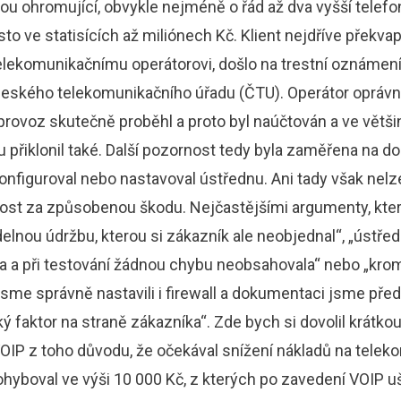
u ohromující, obvykle nejméně o řád až dva vyšší telefon
sto ve statisících až miliónech Kč. Klient nejdříve překva
lekomunikačnímu operátorovi, došlo na trestní oznámení
Českého telekomunikačního úřadu (ČTU). Operátor opráv
provoz skutečně proběhl a proto byl naúčtován a ve větši
přiklonil také. Další pozornost tedy byla zaměřena na do
 konfiguroval nebo nastavoval ústřednu. Ani tady však nel
st za způsobenou škodu. Nejčastějšími argumenty, které
delnou údržbu, kterou si zákazník ale neobjednal“, „ústře
a a při testování žádnou chybu neobsahovala“ nebo „kr
sme správně nastavili i firewall a dokumentaci jsme pře
 faktor na straně zákazníka“. Zde bych si dovolil krátkou
VOIP z toho důvodu, že očekával snížení nákladů na tele
ohyboval ve výši 10 000 Kč, z kterých po zavedení VOIP u