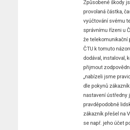
Způsobené škody jso
provolaná částka, ča
vyúčtování svému te
správnímu řízeni u 
že telekomunikační 
ČTU k tomuto názoru 
dodával, instaloval,
přijmout zodpovědno
„nabízeli jsme pravi
dle pokynů zákazník
nastavení ústředny j
pravděpodobně lidský
zákazník přešel na 
se např. jeho účet p