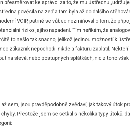
n přesměrovat ke správci za to, že mu ústřednu „udržuje“
ústředna pověsila na zeď a tam byla až do dalšího stěhování
moderní VOIP, patrně se vůbec nezmiňoval o tom, že přip
otenciální riziko jejího napadení. Tím neříkám, že analog
rčitě to nešlo tak snadno, jelikož jedinou možností k ústř
onec zákazník nepochodil nikde a fakturu zaplatil. Někteří 
t na slevě, nebo postupných splátkách, nic z toho však
tli až sem, jsou pravděpodobně zvědaví, jak takový útok pr
 chyby. Přestože jsem se setkal s několika typy útoků, da
gorií: