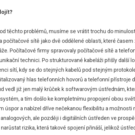
ojít?
od těchto problémů, musíme se vrátit trochu do minulosti
 a počítačové sítě jako dvě oddělené oblasti, které časem z
že. Počítačové firmy spravovaly počítačové sítě a telefo
nikační technici. Po strukturované kabeláži přišly další lo
enci sítí, kdy se do stejných kabelů pod stejným protoko
gitalizovaný hlas telefonních hovorů a telefonní přístroje 
ud vedl již jen malý krůček k softwarovým ústřednám, kt
 systém, a tím došlo ke kompletnímu propojení obou světů
m úspor a nabízel dříve nečekanou flexibilitu a možnosti 
 analogových, ale později i digitálních ústředen ve prospě
arůstat rizika, která takové spojení přináší, jelikož ústře