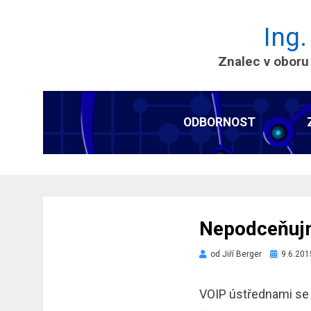
Ing.
Znalec v oboru
ODBORNOST
Nepodceňujm
Zveřejněn
od
Jiří Berger
9.6.201
dne
VOIP ústřednami se 