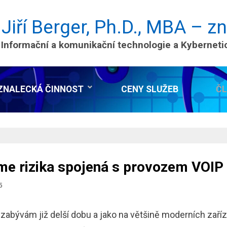
 Jiří Berger, Ph.D., MBA – z
 Informační a komunikační technologie a Kybernet
ZNALECKÁ ČINNOST
CENY SLUŽEB
Č
e rizika spojená s provozem VOIP 
o
5
zabývám již delší dobu a jako na většině moderních zaříz