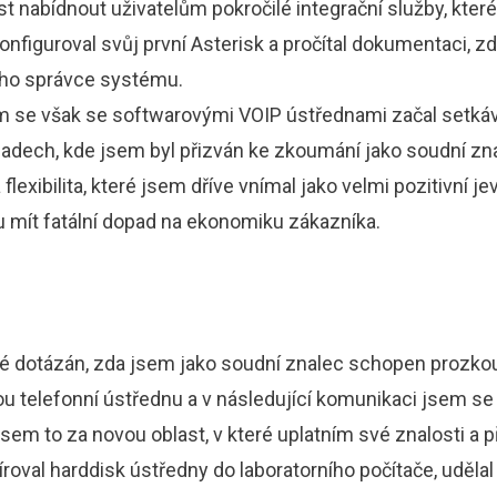
ost nabídnout uživatelům pokročilé integrační služby, které
figuroval svůj první Asterisk a pročítal dokumentaci, z
ho správce systému.
se však se softwarovými VOIP ústřednami začal setkáv
padech, kde jsem byl přizván ke zkoumání jako soudní znal
flexibilita, které jsem dříve vnímal jako velmi pozitivní jev
u mít fatální dopad na ekonomiku zákazníka.
é dotázán, zda jsem jako soudní znalec schopen prozko
u telefonní ústřednu a v následující komunikaci jsem se 
jsem to za novou oblast, v které uplatním své znalosti a 
roval harddisk ústředny do laboratorního počítače, uděla