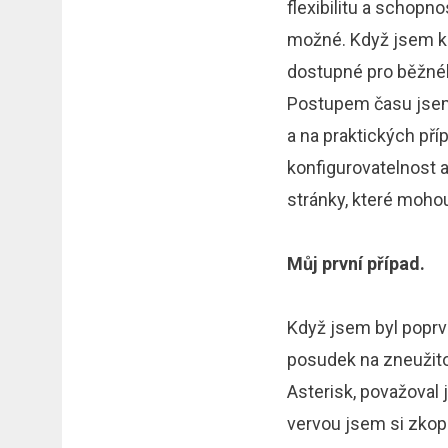
flexibilitu a schopn
možné. Když jsem kon
dostupné pro běžné
Postupem času jsem 
a na praktických pří
konfigurovatelnost a 
stránky, které moho
Můj první případ.
Když jsem byl poprv
posudek na zneužito
Asterisk, považoval 
vervou jsem si zkopí