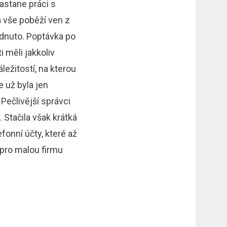
zastane práci s
a vše poběží ven z
hodnuto. Poptávka po
i měli jakkoliv
áležitostí, na kterou
e už byla jen
 Pečlivější správci
. Stačila však krátká
fonní účty, které až
pro malou firmu