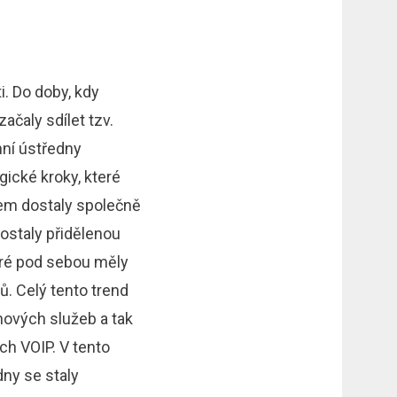
. Do doby, kdy
ačaly sdílet tzv.
nní ústředny
gické kroky, které
lem dostaly společně
dostaly přidělenou
eré pod sebou měly
. Celý tento trend
nových služeb a tak
ch VOIP. V tento
dny se staly