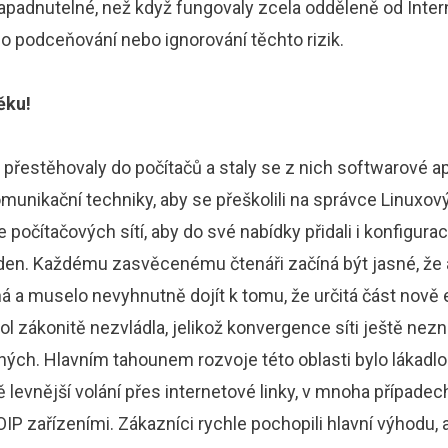
adnutelné, než když fungovaly zcela odděleně od Intern
 o podceňování nebo ignorování těchto rizik.
ěku!
přestěhovaly do počítačů a staly se z nich softwarové apl
komunikační techniky, aby se přeškolili na správce Linuxov
počítačových sítí, aby do své nabídky přidali i konfigura
en. Každému zasvěcenému čtenáři začíná být jasné, že a
á a muselo nevyhnutně dojít k tomu, že určitá část nově
ol zákonitě nezvládla, jelikož konvergence síti ještě n
aných. Hlavním tahounem rozvoje této oblasti bylo lákadl
ě levnější volání přes internetové linky, v mnoha případ
IP zařízeními. Zákazníci rychle pochopili hlavní výhodu, 