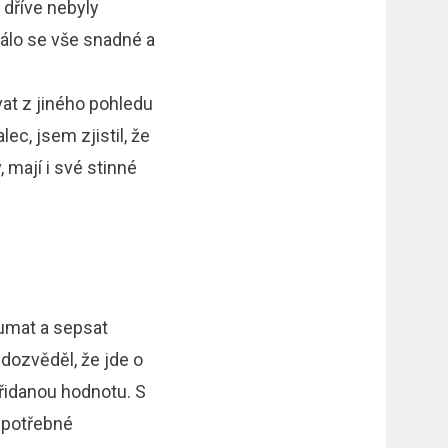
 dříve nebyly
dálo se vše snadné a
at z jiného pohledu
ec, jsem zjistil, že
, mají i své stinné
umat a sepsat
dozvěděl, že jde o
přidanou hodnotu. S
l potřebné