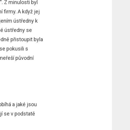
. Z minulosti byl
 firmy. A když jej
ojením ústředny k
ové ústředny se
edně přistoupit byla
se pokusili s
 neřeší původní
obíhá a jaké jsou
jí se v podstatě