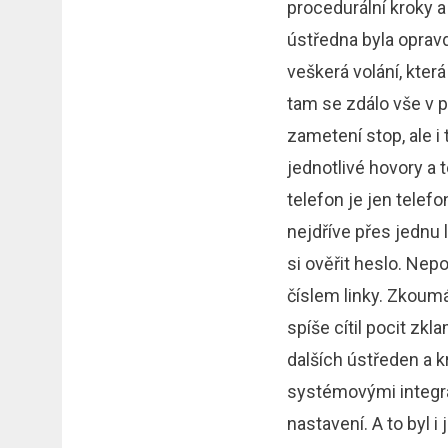
procedurální kroky a
ústředna byla opra
veškerá volání, kter
tam se zdálo vše v 
zametení stop, ale i
jednotlivé hovory a 
telefon je jen telefo
nejdříve přes jednu l
si ověřit heslo. Nep
číslem linky. Zkoumá
spíše cítil pocit zk
dalších ústředen a 
systémovými integrá
nastavení. A to byl 