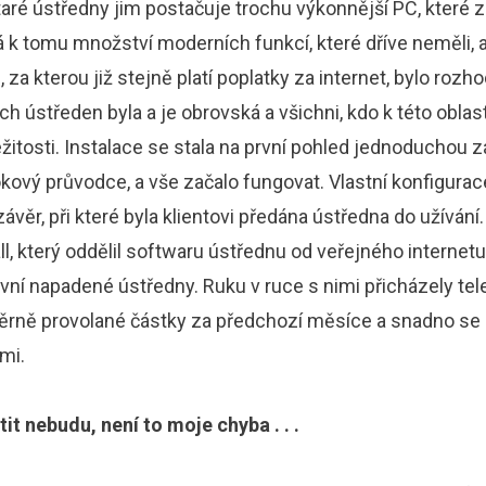
 staré ústředny jim postačuje trochu výkonnější PC, které 
 k tomu množství moderních funkcí, které dříve neměli, 
, za kterou již stejně platí poplatky za internet, bylo roz
h ústředen byla a je obrovská a všichni, kdo k této oblast
íležitosti. Instalace se stala na první pohled jednoduchou z
okový průvodce, a vše začalo fungovat. Vlastní konfigurac
věr, při které byla klientovi předána ústředna do užívání.
all, který oddělil softwaru ústřednu od veřejného internetu
rvní napadené ústředny. Ruku v ruce s nimi přicházely tele
ěrně provolané částky za předchozí měsíce a snadno se 
mi.
it nebudu, není to moje chyba . . .