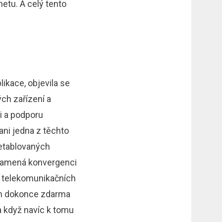
etu. A celý tento
ikace, objevila se
ých zařízení a
ci a podporu
ni jedna z těchto
 etablovaných
eznamená konvergenci
o telekomunikačních
ech dokonce zdarma
a když navíc k tomu