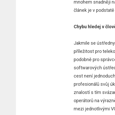
mnohem snadněji nap
článek je v podstatě
Chybu hledej v člov
Jakmile se ústředny 
příležitost pro tele
podobně pro správce 
softwarových ústřed
cest není jednoduch
profesionálů svůj úk
znalostí s tím sváz
operátorů na výrazn
mezi jednotlivými VO