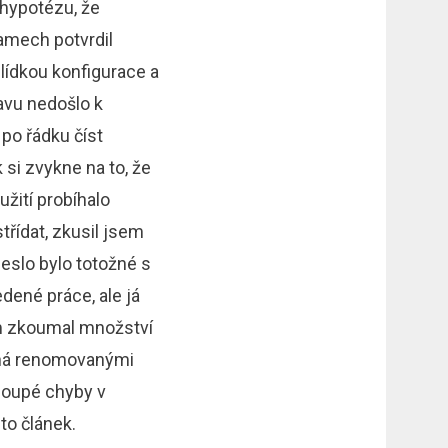
 hypotézu, že
amech potvrdil
hlídkou konfigurace a
avu nedošlo k
 po řádku číst
 si zvykne na to, že
užití probíhalo
střídat, zkusil jsem
heslo bylo totožné s
dené práce, ale já
sem zkoumal množství
vaná renomovanými
loupé chyby v
to článek.