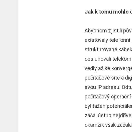
Jak k tomu mohlo d
Abychom zjistili pův
existovaly telefonní
strukturované kabelá
obsluhovali telekomu
vedly až ke konverg
počítačové sítě a di
svou IP adresu. Odt
počítačový operační
byl tažen potenciále
začal ústup nejdříve
okamžik však začala n