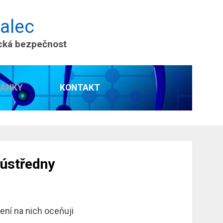
nalec
ická bezpečnost
LÁNKY
KONTAKT
ústředny
ení na nich oceňuji