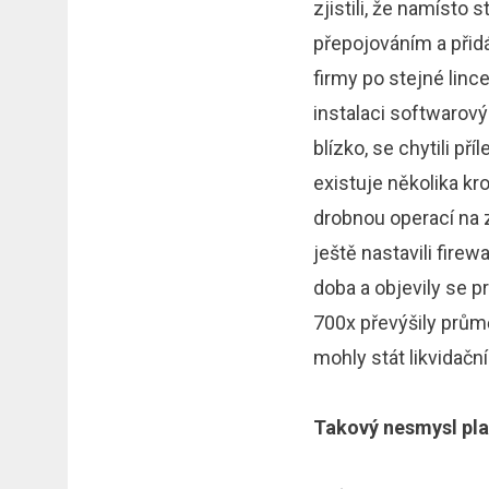
zjistili, že namísto
přepojováním a přidá
firmy po stejné lince
instalaci softwarovýc
blízko, se chytili př
existuje několika kr
drobnou operací na zá
ještě nastavili firew
doba a objevily se p
700x převýšily prům
mohly stát likvidační
Takový nesmysl plat