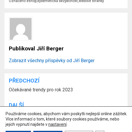
Označeno
eshop
,
kybernetická bezpečnost
,
webové stránky
Publikoval
Jiří Berger
Zobrazit všechny příspěvky od Jiří Berger
PŘEDCHOZÍ
Navigace
Očekávané trendy pro rok 2023
pro
příspěvek
DALŠÍ
Používáme cookies, abychom vám poskytli nejlepší online zážitek.
Díl 5. – Podvodné požadavky na platbu
Více informací o tom, které soubory cookies používáme, nebo
jejich vypnutí najdete v
nastavení
.